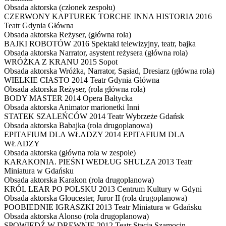
Obsada aktorska
(członek zespołu)
CZERWONY KAPTUREK TORCHE INNA HISTORIA
2016
Teatr Gdynia Główna
Obsada aktorska
Reżyser, (główna rola)
BAJKI ROBOTÓW
2016 Spektakl telewizyjny, teatr, bajka
Obsada aktorska
Narrator, asystent reżysera (główna rola)
WRÓŻKA Z KRANU
2015 Sopot
Obsada aktorska
Wróżka, Narrator, Sąsiad, Dresiarz (główna rola)
WIELKIE CIASTO
2014 Teatr Gdynia Główna
Obsada aktorska
Reżyser, (rola główna rola)
BODY MASTER
2014 Opera Bałtycka
Obsada aktorska
Animator marionetki Inni
STATEK SZALEŃCÓW
2014 Teatr Wybrzeże Gdańsk
Obsada aktorska
Babajka (rola drugoplanowa)
EPITAFIUM DLA WŁADZY
2014 EPITAFIUM DLA
WŁADZY
Obsada aktorska
(główna rola w zespole)
KARAKONIA. PIEŚNI WEDŁUG SHULZA
2013 Teatr
Miniatura w Gdańsku
Obsada aktorska
Karakon (rola drugoplanowa)
KRÓL LEAR PO POLSKU
2013 Centrum Kultury w Gdyni
Obsada aktorska
Gloucester, Juror II (rola drugoplanowa)
POOBIEDNIE IGRASZKI
2013 Teatr Miniatura w Gdańsku
Obsada aktorska
Alonso (rola drugoplanowa)
SPOWIEDŹ W DREWNIE
2012 Teatr Stacja Szamocin