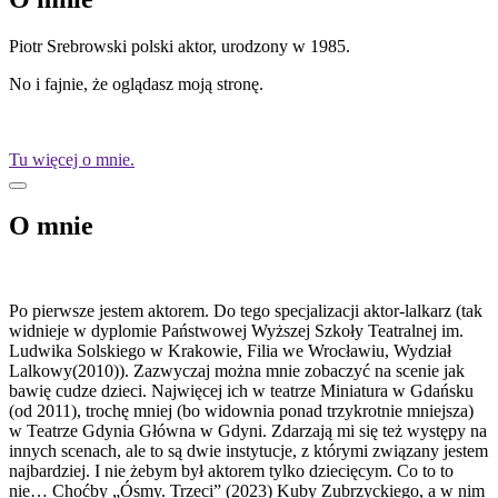
Piotr Srebrowski polski aktor, urodzony w 1985.
No i fajnie, że oglądasz moją stronę.
Tu więcej o mnie.
O mnie
Po pierwsze jestem aktorem. Do tego specjalizacji aktor-lalkarz (tak
widnieje w dyplomie Państwowej Wyższej Szkoły Teatralnej im.
Ludwika Solskiego w Krakowie, Filia we Wrocławiu, Wydział
Lalkowy(2010)). Zazwyczaj można mnie zobaczyć na scenie jak
bawię cudze dzieci. Najwięcej ich w teatrze Miniatura w Gdańsku
(od 2011), trochę mniej (bo widownia ponad trzykrotnie mniejsza)
w Teatrze Gdynia Główna w Gdyni. Zdarzają mi się też występy na
innych scenach, ale to są dwie instytucje, z którymi związany jestem
najbardziej. I nie żebym był aktorem tylko dziecięcym. Co to to
nie… Choćby „Ósmy. Trzeci” (2023) Kuby Zubrzyckiego, a w nim