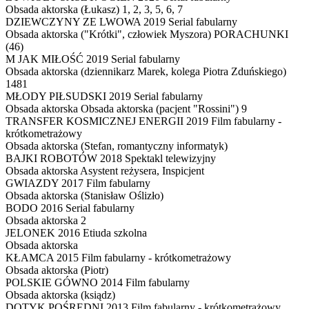
Obsada aktorska
(Łukasz) 1, 2, 3, 5, 6, 7
DZIEWCZYNY ZE LWOWA
2019 Serial fabularny
Obsada aktorska
("Krótki", człowiek Myszora) PORACHUNKI
(46)
M JAK MIŁOŚĆ
2019 Serial fabularny
Obsada aktorska
(dziennikarz Marek, kolega Piotra Zduńskiego)
1481
MŁODY PIŁSUDSKI
2019 Serial fabularny
Obsada aktorska
Obsada aktorska (pacjent "Rossini") 9
TRANSFER KOSMICZNEJ ENERGII
2019 Film fabularny -
krótkometrażowy
Obsada aktorska
(Stefan, romantyczny informatyk)
BAJKI ROBOTÓW
2018 Spektakl telewizyjny
Obsada aktorska
Asystent reżysera, Inspicjent
GWIAZDY
2017 Film fabularny
Obsada aktorska
(Stanisław Oślizło)
BODO
2016 Serial fabularny
Obsada aktorska
2
JELONEK
2016 Etiuda szkolna
Obsada aktorska
KŁAMCA
2015 Film fabularny - krótkometrażowy
Obsada aktorska
(Piotr)
POLSKIE GÓWNO
2014 Film fabularny
Obsada aktorska
(ksiądz)
DOTYK POŚREDNI
2013 Film fabularny - krótkometrażowy