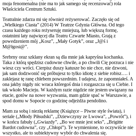
moja fenomenalna (nie ma to jak samego się recenzować) rola
Właściciela Centrum Sztuki.
Teatralnie zdarza mi się również reżyserować. Zaczęło się od
„Wielkiego Ciasta” (
2014)
W Teatrze Gdynia Główna. Od tego
czasu każdego roku reżyseruję mniejszą, lub większą formę,
ostatnimi laty najwięcej dla Teatru Czwarte Miasto, Grają z
powedzeniem mój „Kosz”, „Mały Gotyk”, oraz „J@ś i
M@łgosi@”.
Srebrny oraz szklany ekran są dla mnie jak kapryśna kochanka.
Taka z którą spędzisz cudowne chwile, a po chwili Cię porzuca i nie
wiesz czy wróci. Cierpisz duszy katusze bo nie chce, nie dzwoni,
jak sam dodzwonić się próbujesz to tylko idiotę z siebie robisz…. i
zaklejasz tę ranę chlebem powszednim. I udajesz, że zapomniałeś. A
ona jakby nigdy nic wraca któregoś dnia i rozgaszcza się u Ciebie. I
tak wkoło Macieju. W każdym razie nigdzie nie jestem uwiązany na
etacie, gotów na nowe wyzwania, mam gdzie spać w Warszawie, a
spod domu w Sopocie co godzinę odjeżdża pendolino.
Mam za sobą i niezłą reklamę (Książęce – Piwne style świata), i
seriale („Młody Piłsudski”, „Dziewczyny ze Lwowa”, „Powrót”), i
w końcu fabuły („Gwiazdy”, „Bo we mnie jest seks”, „Brigitte
Bardot cudowna”, czy „Chłopi”). Te wymienione, to oczywiście nie
wszystko, ale to subiektywny wybór do chwalenia się.