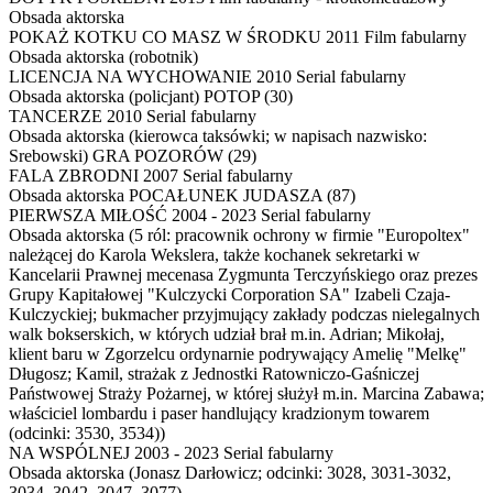
Obsada aktorska
POKAŻ KOTKU CO MASZ W ŚRODKU
2011 Film fabularny
Obsada aktorska
(robotnik)
LICENCJA NA WYCHOWANIE
2010 Serial fabularny
Obsada aktorska
(policjant) POTOP (30)
TANCERZE
2010 Serial fabularny
Obsada aktorska
(kierowca taksówki; w napisach nazwisko:
Srebowski) GRA POZORÓW (29)
FALA ZBRODNI
2007 Serial fabularny
Obsada aktorska
POCAŁUNEK JUDASZA (87)
PIERWSZA MIŁOŚĆ
2004 - 2023 Serial fabularny
Obsada aktorska
(5 ról: pracownik ochrony w firmie "Europoltex"
należącej do Karola Wekslera, także kochanek sekretarki w
Kancelarii Prawnej mecenasa Zygmunta Terczyńskiego oraz prezes
Grupy Kapitałowej "Kulczycki Corporation SA" Izabeli Czaja-
Kulczyckiej; bukmacher przyjmujący zakłady podczas nielegalnych
walk bokserskich, w których udział brał m.in. Adrian; Mikołaj,
klient baru w Zgorzelcu ordynarnie podrywający Amelię "Melkę"
Długosz; Kamil, strażak z Jednostki Ratowniczo-Gaśniczej
Państwowej Straży Pożarnej, w której służył m.in. Marcina Zabawa;
właściciel lombardu i paser handlujący kradzionym towarem
(odcinki: 3530, 3534))
NA WSPÓLNEJ
2003 - 2023 Serial fabularny
Obsada aktorska
(Jonasz Darłowicz; odcinki: 3028, 3031-3032,
3034, 3042, 3047, 3077)